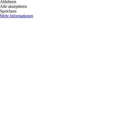
Ablehnen
Alle akzeptieren
Speichern
Mehr Informationen